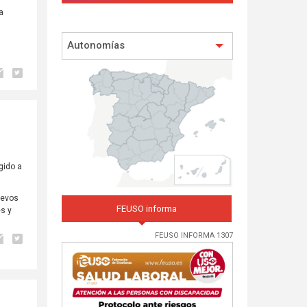
a
Autonomías
gido a
uevos
FEUSO informa
s y
FEUSO INFORMA 1307