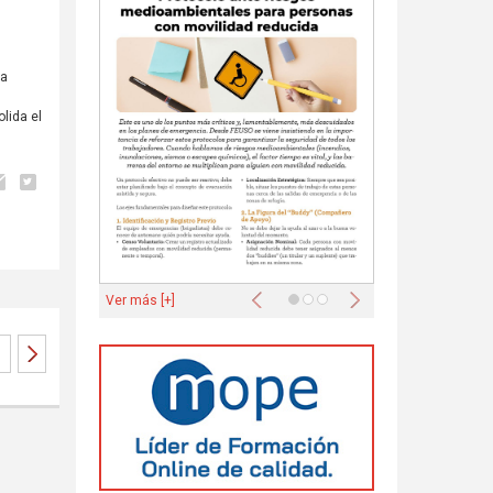
la
lida el
Anterior
Siguiente
Ver más [+]