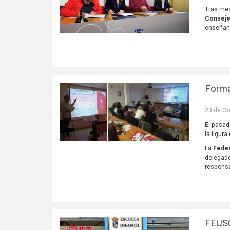
Tras mes
Conseje
enseñan
Forma
23 de Oc
El pasad
la figura
La
Feder
delegado
responsa
FEUSO