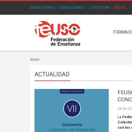
USO.ES
QUIÉNES SOMOS
·
DÓNDE ESTAMOS
·
CONTACTAR
·
FORMAC
Inicio
ACTUALIDAD
FEUS
CONC
28 de Oc
La
Feder
Colecti
con los 