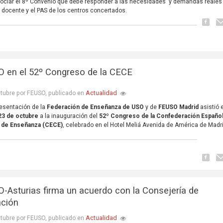
ociar el 8º Convenio que debe responder a las necesidades y demandas reales
 docente y el PAS de los centros concertados.
 en el 52º Congreso de la CECE
Actualidad
tubre por FEUSO, publicado en
esentación de la
Federación de Enseñanza de USO
y de
FEUSO Madrid
asistió 
23 de octubre
a la inauguración del
52º Congreso de la Confederación Españo
 de Enseñanza (CECE)
, celebrado en el Hotel Meliá Avenida de América de Madr
-Asturias firma un acuerdo con la Consejería de
ción
Actualidad
tubre por FEUSO, publicado en