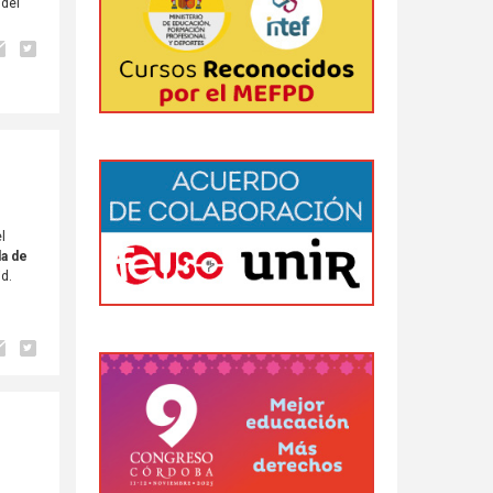
 del
el
la de
id.