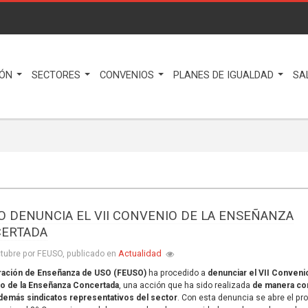
IÓN
SECTORES
CONVENIOS
PLANES DE IGUALDAD
SA
O DENUNCIA EL VII CONVENIO DE LA ENSEÑANZA
ERTADA
Actualidad
tubre por FEUSO, publicado en
ación de Enseñanza de USO (FEUSO)
ha procedido a
denunciar el VII Conveni
vo de la Enseñanza Concertada
, una acción que ha sido realizada
de manera co
demás sindicatos representativos del sector
. Con esta denuncia se abre el pr