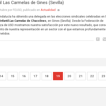
il Las Carmelas de Gines (Sevilla)
Actualidad
tubre por FEUSO, publicado en
dalucía ha obtenido una delegada en las elecciones sindicales celebradas en 
Infantil
Las Carmelas
de Chacolines
, en Gines (Sevilla). Desde la Federación de
a de USO mostramos nuestra satisfacción por este nuevo resultado, que conso
nto de nuestra representación en un sector con el que estamos profundamente
etidos.
14
15
16
17
18
19
20
21
22
23