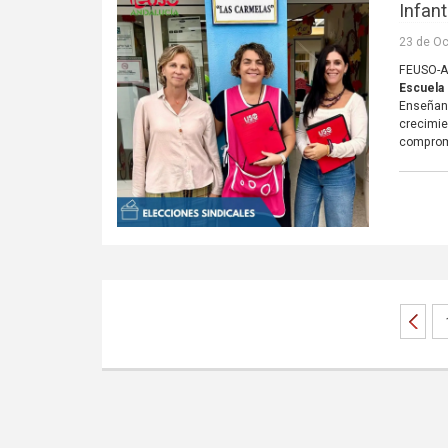
Infant
23 de Oc
FEUSO-An
Escuela 
Enseñanz
crecimie
comprom