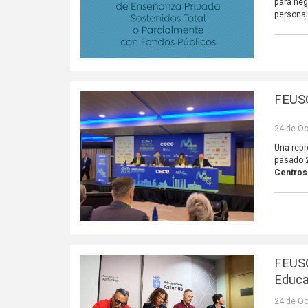
para neg
personal
FEUSO
24 de Oc
Una repr
pasado
Centros
FEUSO
Educa
24 de Oc