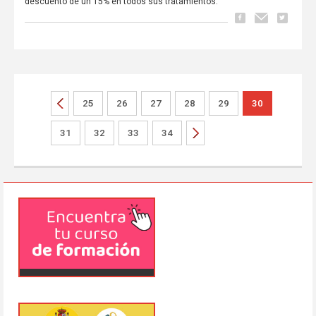
descuento de un 15% en todos sus tratamientos.
25
26
27
28
29
30
31
32
33
34