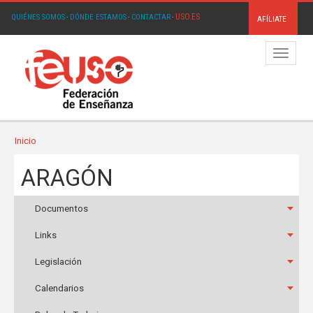
USO.ES
QUIÉNES SOMOS
·
DÓNDE ESTAMOS
·
CONTACTAR
·
AFÍLIATE
Menú
Inicio
ARAGÓN
Documentos
Links
Legislación
Calendarios