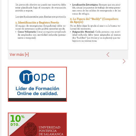
Anterior
Ver más [+]
Sigu