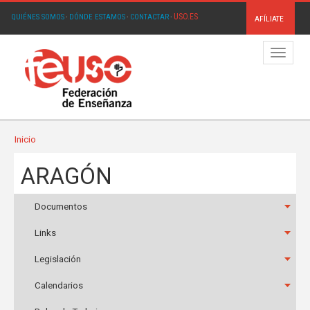
USO.ES
QUIÉNES SOMOS
·
DÓNDE ESTAMOS
·
CONTACTAR
·
AFÍLIATE
Menú
Inicio
ARAGÓN
Documentos
Links
Legislación
Calendarios