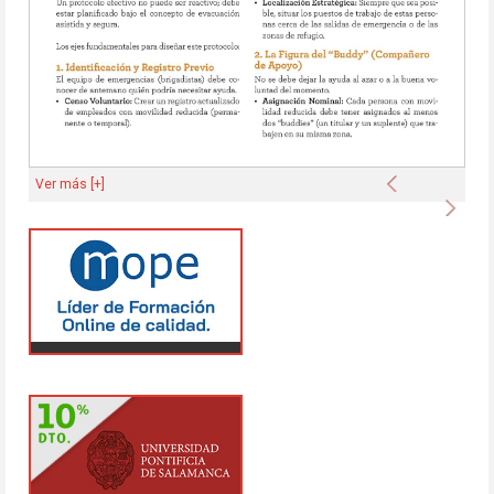
Anterior
Ver más [+]
Sigu