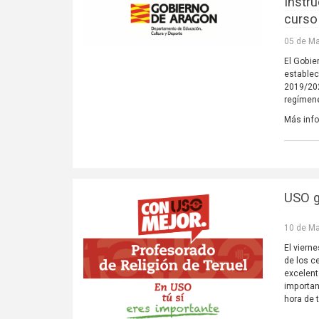
Instr
curso
05 de Ma
El Gobie
establec
2019/202
regímen
Más inf
USO g
10 de Ma
El viern
de los c
excelent
importan
hora de 