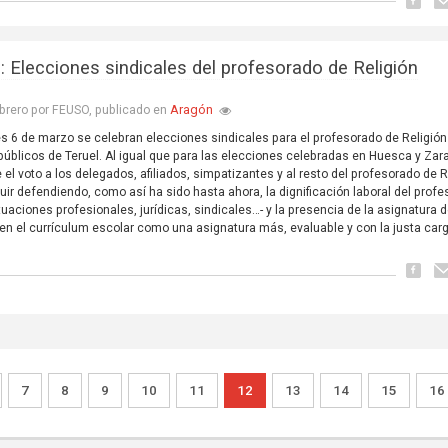
l: Elecciones sindicales del profesorado de Religión
Aragón
brero por FEUSO, publicado en
es 6 de marzo se celebran elecciones sindicales para el profesorado de Religión
públicos de Teruel. Al igual que para las elecciones celebradas en Huesca y Zar
 el voto a los delegados, afiliados, simpatizantes y al resto del profesorado de R
uir defendiendo, como así ha sido hasta ahora, la dignificación laboral del prof
uaciones profesionales, jurídicas, sindicales…- y la presencia de la asignatura 
 en el currículum escolar como una asignatura más, evaluable y con la justa car
7
8
9
10
11
12
13
14
15
16