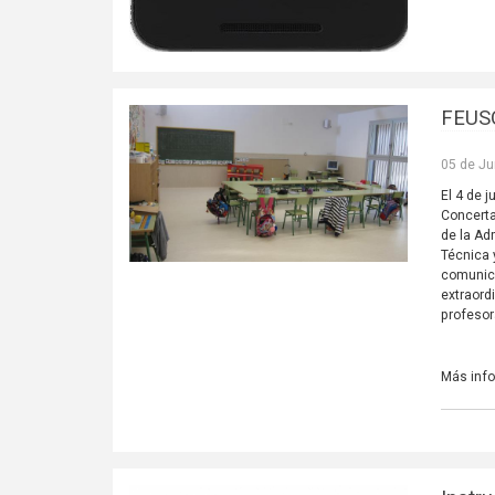
FEUSO
05 de Ju
El 4 de 
Concerta
de la Ad
Técnica
comunica
extraord
profesor
Más inf