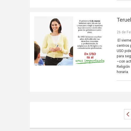
Terue
26 de Fe
El viern
centros 
USO pide
para seg
–con act
Religión
horaria.