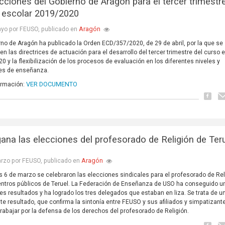
ucciones del Gobierno de Aragón para el tercer trimestre
 escolar 2019/2020
Aragón
yo por FEUSO, publicado en
rno de Aragón ha publicado la Orden ECD/357/2020, de 29 de abril, por la que se
en las directrices de actuación para el desarrollo del tercer trimestre del curso 
0 y la flexibilización de los procesos de evaluación en los diferentes niveles y
es de enseñanza.
VER DOCUMENTO
ormación:
ana las elecciones del profesorado de Religión de Ter
Aragón
rzo por FEUSO, publicado en
es 6 de marzo se celebraron las elecciones sindicales para el profesorado de Rel
entros públicos de Teruel. La Federación de Enseñanza de USO ha conseguido u
es resultados y ha logrado los tres delegados que estaban en liza. Se trata de u
te resultado, que confirma la sintonía entre FEUSO y sus afiliados y simpatizante
trabajar por la defensa de los derechos del profesorado de Religión.