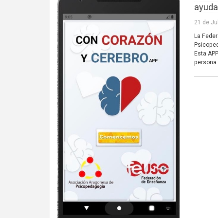
ayuda
21 de Ju
La Feder
Psicoped
Esta APP
persona 