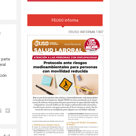
FEUSO informa
n
FEUSO INFORMA 1307
r parte
eral
a
ción