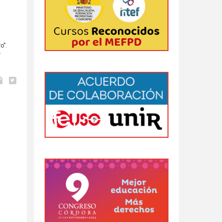
o”.
r