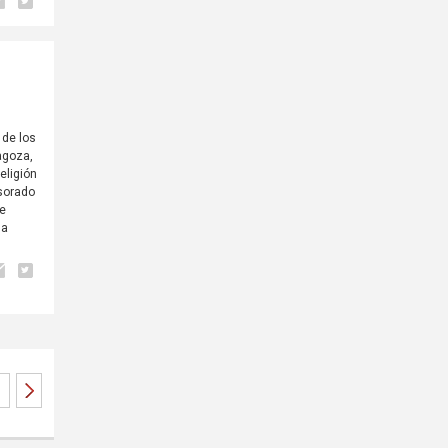
 de los
agoza,
eligión
esorado
de
ga