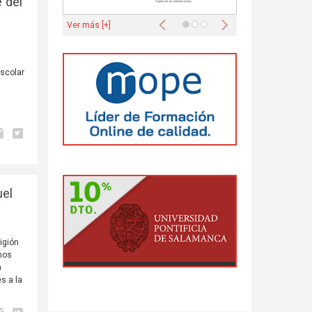
 del
Anterior
Siguiente
Ver más [+]
escolar
uel
igión
nos
n
s a la