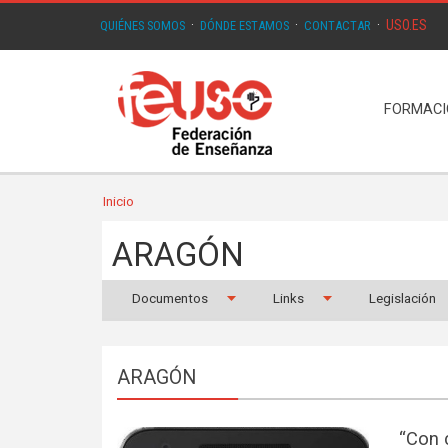
USO.ES
QUIÉNES SOMOS
·
DÓNDE ESTAMOS
·
CONTACTAR
·
FORMAC
Inicio
ARAGÓN
Documentos
Links
Legislación
ARAGÓN
“Con 