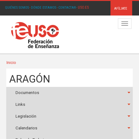
USO.ES
QUIÉNES SOMOS
·
DÓNDE ESTAMOS
·
CONTACTAR
·
AFÍLIATE
Menú
Inicio
ARAGÓN
Documentos
Links
Legislación
Calendarios