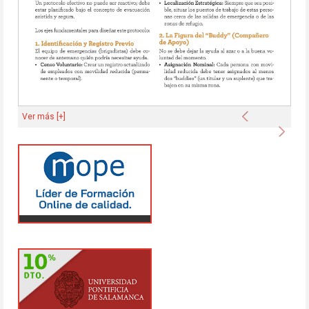
Anterior
Ver más [+]
Sigu