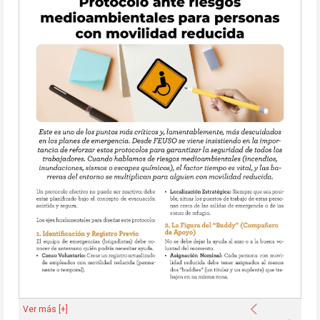
Anterior
Ver más [+]
Sigu