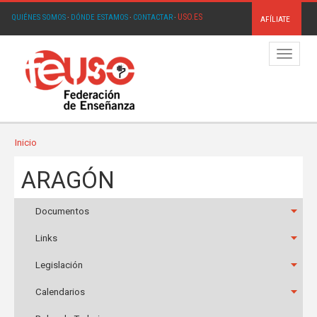
USO.ES
QUIÉNES SOMOS
·
DÓNDE ESTAMOS
·
CONTACTAR
·
AFÍLIATE
Menú
Inicio
ARAGÓN
Documentos
Links
Legislación
Calendarios