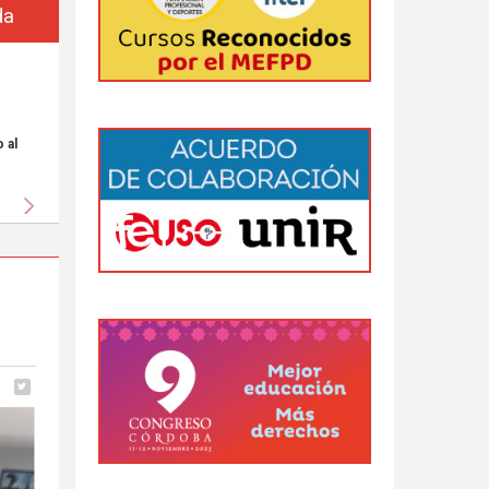
da
 al
Siguiente