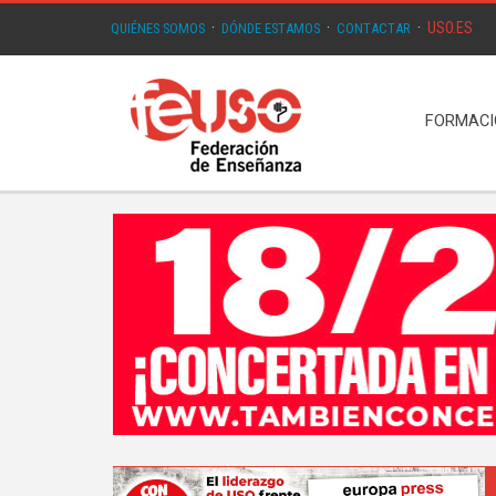
USO.ES
QUIÉNES SOMOS
·
DÓNDE ESTAMOS
·
CONTACTAR
·
FORMAC