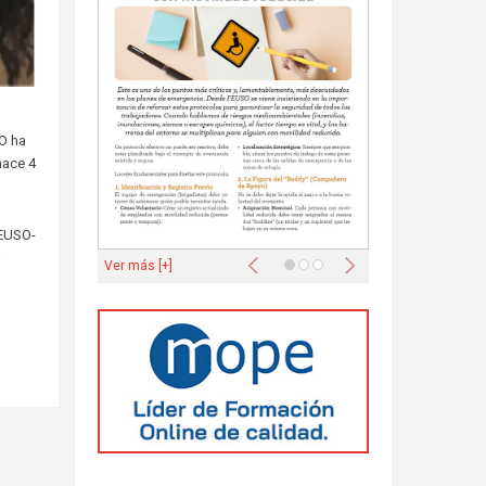
SO ha
hace 4
FEUSO-
Anterior
Siguiente
Ver más [+]