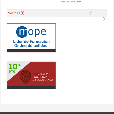
Anterior
Ver más [+]
Sigu