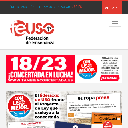
USO.ES
QUIÉNES SOMOS
·
DÓNDE ESTAMOS
·
CONTACTAR
·
AFÍLIATE
Menú