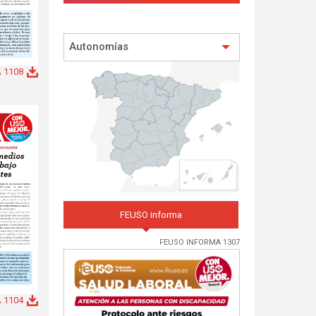
Autonomías
 1108
FEUSO informa
FEUSO INFORMA 1307
 1104