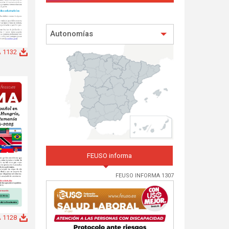
Autonomías
 1132
FEUSO informa
FEUSO INFORMA 1307
 1128