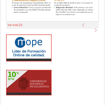
Anterior
Ver más [+]
Sigu