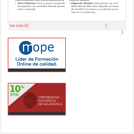
Anterior
Ver más [+]
Sigu