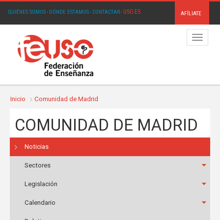
USO.ES
QUIÉNES SOMOS
·
DÓNDE ESTAMOS
·
CONTACTAR
·
AFÍLIATE
Menú
Inicio
Comunidad de Madrid
COMUNIDAD DE MADRID
Noticias
Sectores
Legislación
Calendario