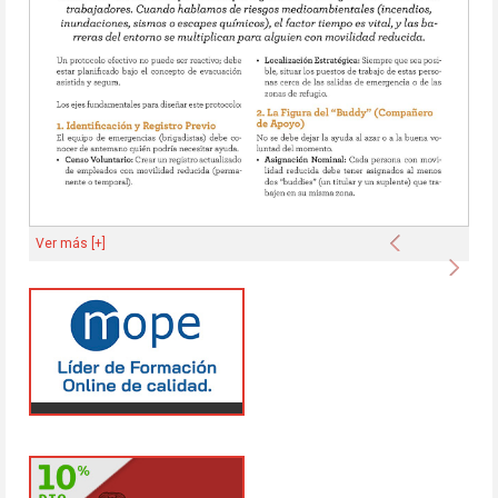
Anterior
Ver más [+]
Sigu