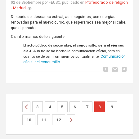
Profesorado de religion
02 de Septiembre por FEUSO, publicado en
- Madrid
Después del descanso estival, aquí seguimos, con energías
renovadas para el nuevo curso, que esperamos sea mejor si cabe,
que el pasado.
Os informamos de lo siguiente:
El acto público de septiembre,
el concursillo, será el viernes
día 4
. Aún no se ha hecho la comunicación oficial, pero en
cuanto se dé os informaremos puntualmente.
Comunicación
oficial del concursillo
3
4
5
6
7
8
9
10
11
12