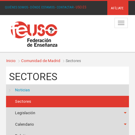
USO.ES
QUIÉNES SOMOS
·
DÓNDE ESTAMOS
·
CONTACTAR
·
AFÍLIATE
Menú
Inicio
Comunidad de Madrid
Sectores
SECTORES
Noticias
Sectores
Legislación
Calendario