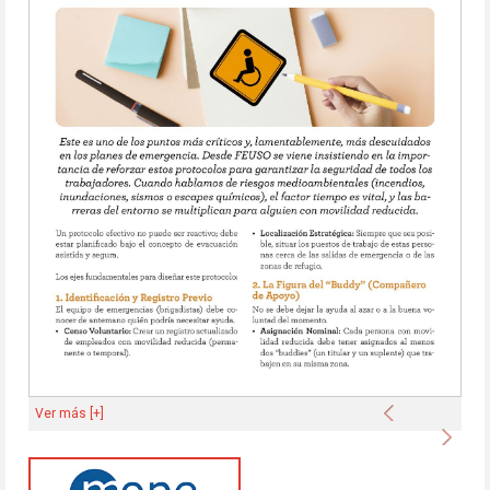
Anterior
Ver más [+]
Sigu