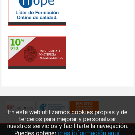
En esta web utilizamos cookies propias y de
terceros para mejorar y personalizar
nuestros servicios y facilitarte la navegación.
Aviso legal
·
Política de Cookies
·
Política de privacidad
más información aquí
Puedes obtener
.