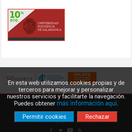
En esta web utilizamos cookies propias y de
terceros para mejorar y personalizar
nuestros servicios y facilitarte la navegación.
Aviso legal
·
Política de Cookies
·
Política de privacidad
más información aquí
Puedes obtener
.
Permitir cookies
Rechazar
Federación de Enseñanza de USO · Teléfono: 91 577 41 13 ·
Príncipe de Vergara, 13 · 7º 28001 MADRID