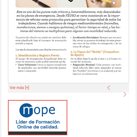
Anterior
Ver más [+]
Sigu