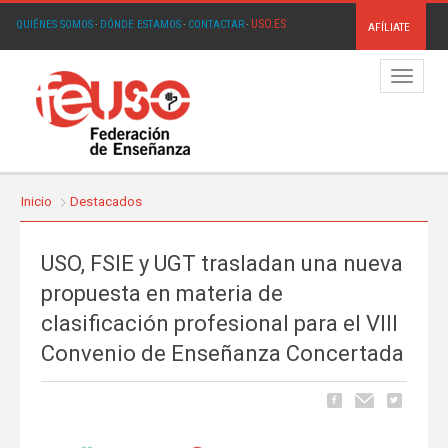
USO.ES
QUIÉNES SOMOS
·
DÓNDE ESTAMOS
·
CONTACTAR
·
AFÍLIATE
Menú
Inicio
Destacados
USO, FSIE y UGT trasladan una nueva
propuesta en materia de
clasificación profesional para el VIII
Convenio de Enseñanza Concertada