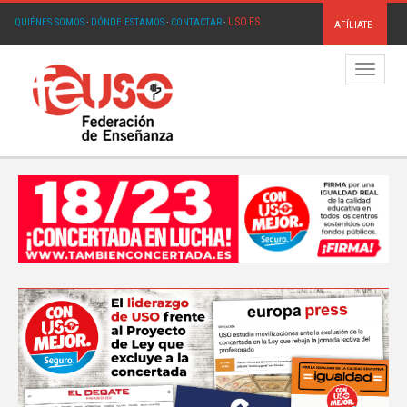
USO.ES
QUIÉNES SOMOS
·
DÓNDE ESTAMOS
·
CONTACTAR
·
AFÍLIATE
Menú