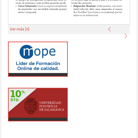
Anterior
Ver más [+]
Sigu