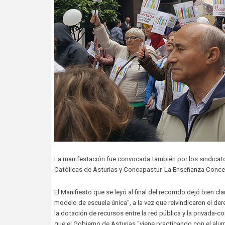
La manifestación fue convocada también por los sindicatos
Católicas de Asturias y Concapastur. La Enseñanza Concer
El Manifiesto que se leyó al final del recorrido dejó bie
modelo de escuela única", a la vez que reivindicaron el d
la dotación de recursos entre la red pública y la privada
que el Gobierno de Asturias “viene practicando con el alum