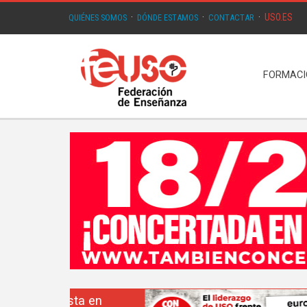
USO.ES
QUIÉNES SOMOS
·
DÓNDE ESTAMOS
·
CONTACTAR
·
FORMAC