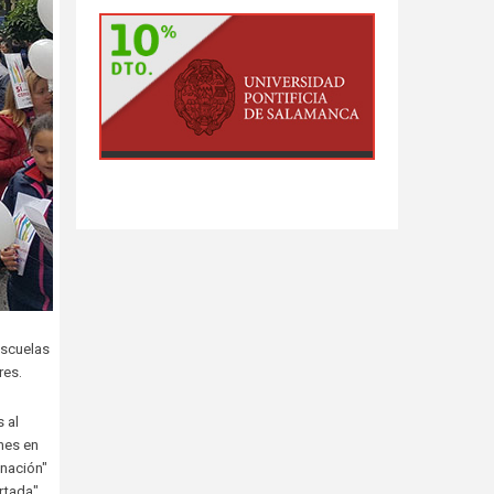
Escuelas
res.
 al
nes en
inación"
rtada".