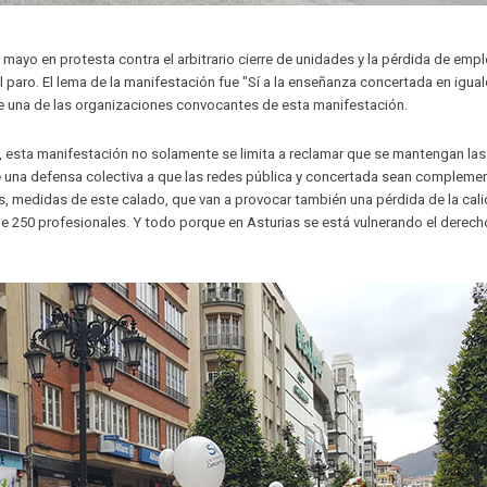
 mayo en protesta contra el arbitrario cierre de unidades y la pérdida de empl
l paro. El lema de la manifestación fue "Sí a la enseñanza concertada en igua
e una de las organizaciones convocantes de esta manifestación.
, esta manifestación no solamente se limita a reclamar que se mantengan las
 una defensa colectiva a que las redes pública y concertada sean complemen
ás, medidas de este calado, que van a provocar también una pérdida de la cal
de 250 profesionales. Y todo porque en Asturias se está vulnerando el derecho