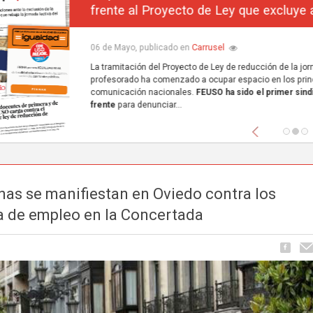
frente al Proyecto de Ley que excluye a la concerta
Carrusel
06 de Mayo, publicado en
La tramitación del Proyecto de Ley de reducción de la jornada lectiva del
profesorado ha comenzado a ocupar espacio en los principales medios de
comunicación nacionales.
FEUSO ha sido el primer sindicato en dar un paso
frente
para denunciar...
Anterior
nas se manifiestan en Oviedo contra los
da de empleo en la Concertada