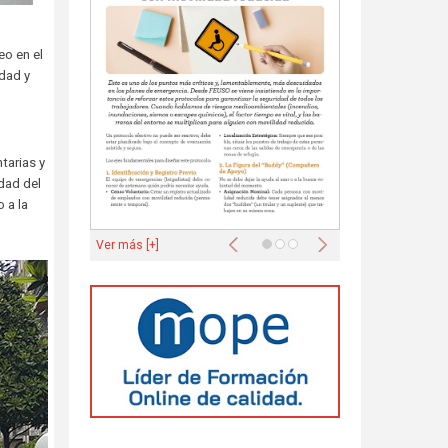
eo en el
ldad y
tarias y
idad del
 a la
Anterior
Siguiente
Ver más [+]