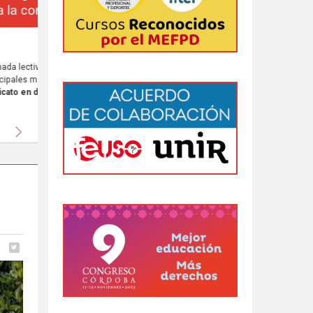
da
 al
Siguiente