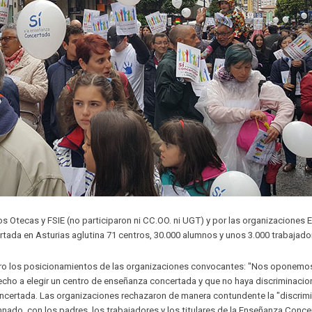
 Otecas y FSIE (no participaron ni CC.OO. ni UGT) y por las organizaciones 
tada en Asturias aglutina 71 centros, 30.000 alumnos y unos 3.000 trabajado
n claro los posicionamientos de las organizaciones convocantes: "Nos oponemos
erecho a elegir un centro de enseñanza concertada y que no haya discriminacio
-concertada. Las organizaciones rechazaron de manera contundente la "discrim
nado, con los padres, los trabajadores y los titulares de la Enseñanza Conce