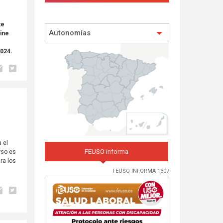
te
Autonomías
line
2024.
 el
FEUSO informa
rso es
ra los
FEUSO INFORMA 1307