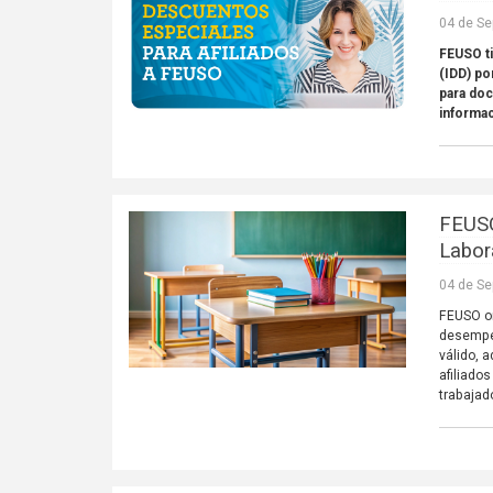
04 de Se
FEUSO t
(IDD) po
para do
informa
FEUSO
Labor
04 de Se
FEUSO or
desempeñ
válido, 
afiliado
trabajad