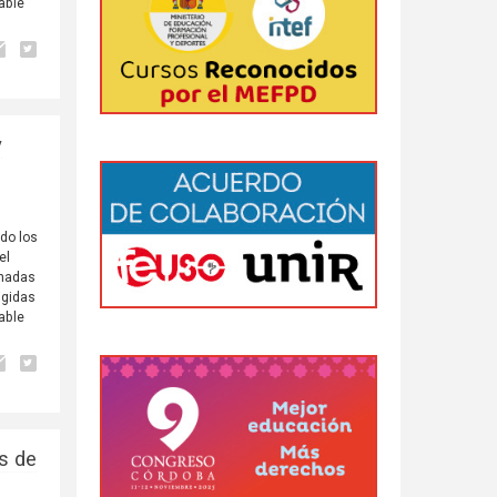
able
y
do los
el
rnadas
igidas
able
s de