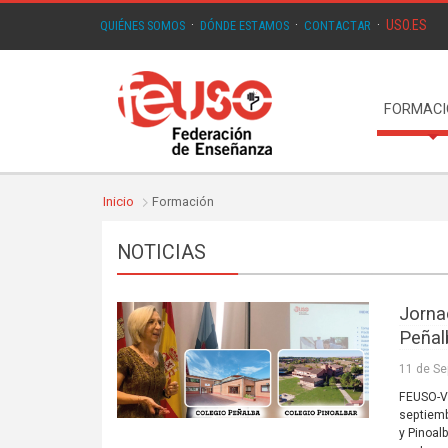
USO.ES
QUIÉNES SOMOS
·
DÓNDE ESTAMOS
·
CONTACTAR
·
FORMAC
Inicio
Formación
NOTICIAS
Jorna
Peñalb
11 de Se
FEUSO-Va
septiemb
y Pinoal