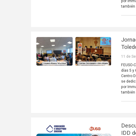
por Imma
también 
Jorna
Toled
11 de Se
FEUSO-Ca
días 5 y
Centro D
se dedic
por Imma
también 
Descu
IDD d