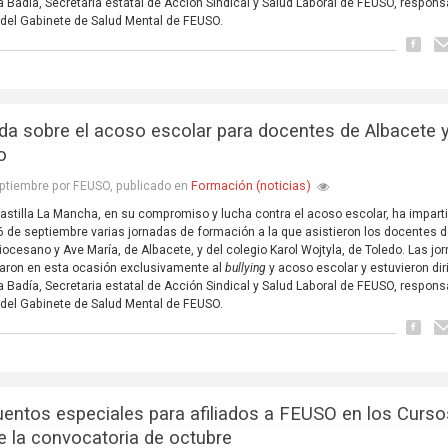
 Badía, Secretaria estatal de Acción Sindical y Salud Laboral de FEUSO, respons
del Gabinete de Salud Mental de FEUSO.
da sobre el acoso escolar para docentes de Albacete 
o
Formación (noticias)
ptiembre por FEUSO, publicado en
stilla La Mancha, en su compromiso y lucha contra el acoso escolar, ha imparti
 6 de septiembre varias jornadas de formación a la que asistieron los docentes d
iocesano y Ave María, de Albacete, y del colegio Karol Wojtyla, de Toledo. Las jo
aron en esta ocasión exclusivamente al
bullying
y acoso escolar y estuvieron dir
 Badía, Secretaria estatal de Acción Sindical y Salud Laboral de FEUSO, respons
del Gabinete de Salud Mental de FEUSO.
entos especiales para afiliados a FEUSO en los Curso
e la convocatoria de octubre