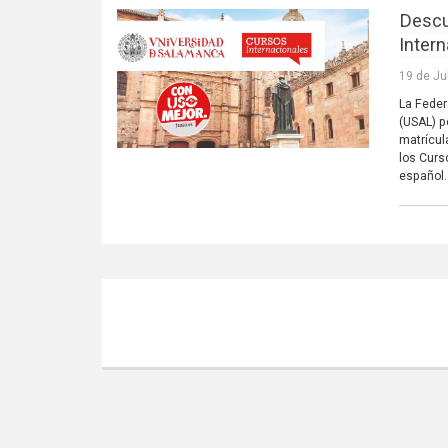
Descu
Inter
19 de Ju
La Feder
(USAL) p
matrícul
los Curs
español.