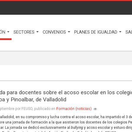
IÓN
SECTORES
CONVENIOS
PLANES DE IGUALDAD
SA
da para docentes sobre el acoso escolar en los coleg
a y Pinoalbar, de Valladolid
Formación (noticias)
ptiembre por FEUSO, publicado en
lladolid, en su compromiso y lucha contra el acoso escolar, ha impartido el 3 d
re una jornada de formación a la que asistieron los docentes de los colegios P
bar. La jornada se dedicó exclusivamente al
bullying
y acoso escolar y estuvo diri