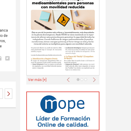
manca
io de
ros,
de
Anterior
Siguiente
Ver más [+]