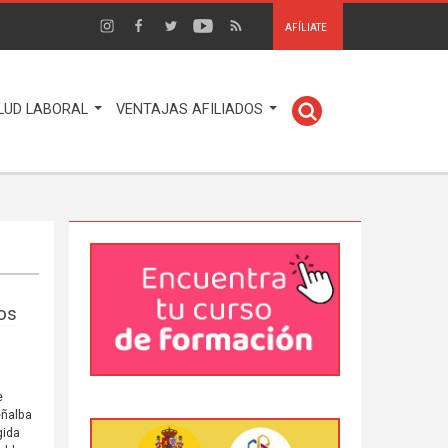
AFÍLIATE
LUD LABORAL
VENTAJAS AFILIADOS
ios
e
eñalba
gida