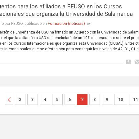
entos para los afiliados a FEUSO en los Cursos
nacionales que organiza la Universidad de Salamanca
Formación (noticias)
lio por FEUSO, publicado en
ación de Enseñanza de USO ha firmado un Acuerdo con la Universidad de Sala
or el que la afiliación a USO se beneficiará de un 10% de descuento sobre el prec
a en los Cursos Internacionales que organiza esta Universidad (CIUSAL). Entre ot
os Internacionales que se ofertan son para conseguir los niveles de A2, B1, C1 
2
3
4
5
6
7
8
9
10
11