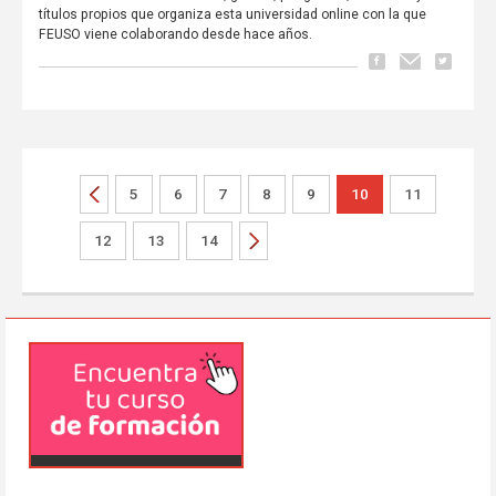
títulos propios que organiza esta universidad online con la que
FEUSO viene colaborando desde hace años.
5
6
7
8
9
10
11
12
13
14