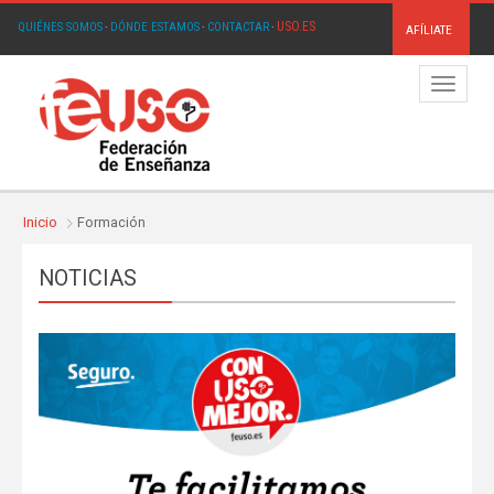
USO.ES
QUIÉNES SOMOS
·
DÓNDE ESTAMOS
·
CONTACTAR
·
AFÍLIATE
Menú
Inicio
Formación
NOTICIAS