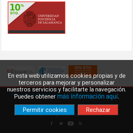
En esta web utilizamos cookies propias y de
terceros para mejorar y personalizar
nuestros servicios y facilitarte la navegación.
Aviso legal
·
Política de Cookies
·
Política de privacidad
más información aquí
Puedes obtener
.
Permitir cookies
Rechazar
Federación de Enseñanza de USO · Teléfono: 91 577 41 13 ·
Príncipe de Vergara, 13 · 7º 28001 MADRID