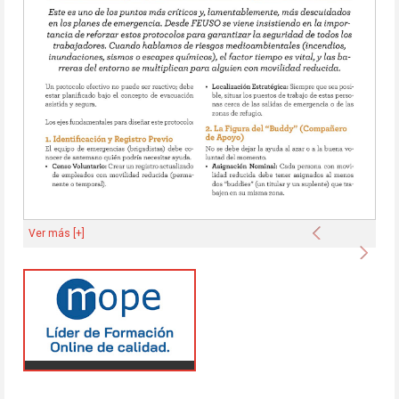
Anterior
Ver más [+]
Sigu