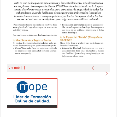
Anterior
Ver más [+]
Sigu