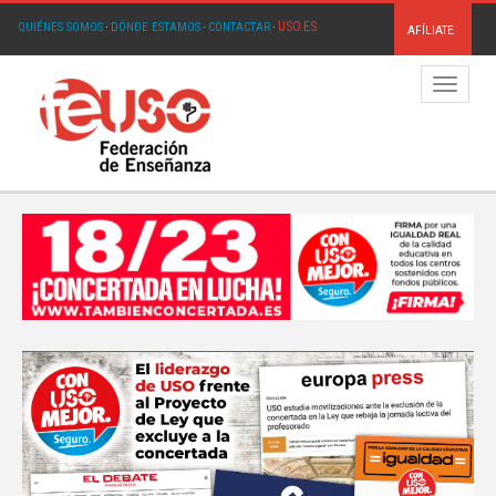
USO.ES
QUIÉNES SOMOS
·
DÓNDE ESTAMOS
·
CONTACTAR
·
AFÍLIATE
Menú