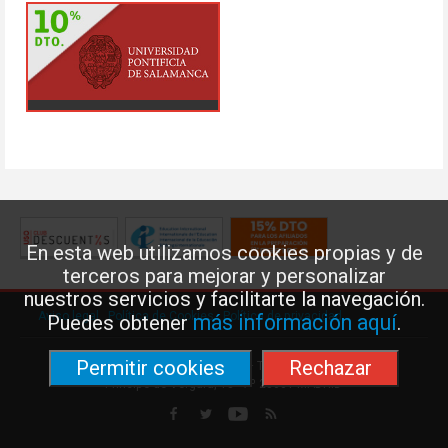
En esta web utilizamos cookies propias y de
terceros para mejorar y personalizar
nuestros servicios y facilitarte la navegación.
Aviso legal
·
Política de Cookies
·
Política de privacidad
más información aquí
Puedes obtener
.
Permitir cookies
Rechazar
Federación de Enseñanza de USO · Teléfono: 91 577 41 13 ·
Príncipe de Vergara, 13 · 7º 28001 MADRID