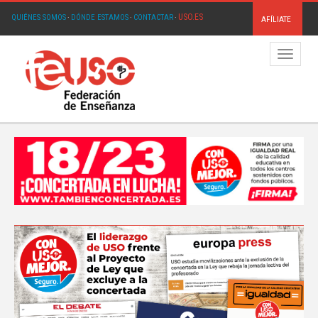
USO.ES
QUIÉNES SOMOS
·
DÓNDE ESTAMOS
·
CONTACTAR
·
AFÍLIATE
Menú