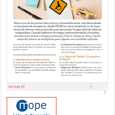
Anterior
Ver más [+]
Sigu