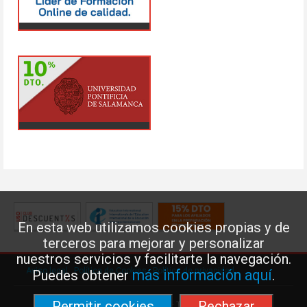
En esta web utilizamos cookies propias y de
terceros para mejorar y personalizar
nuestros servicios y facilitarte la navegación.
Aviso legal
·
Política de Cookies
·
Política de privacidad
más información aquí
Puedes obtener
.
Permitir cookies
Rechazar
Federación de Enseñanza de USO · Teléfono: 91 577 41 13 ·