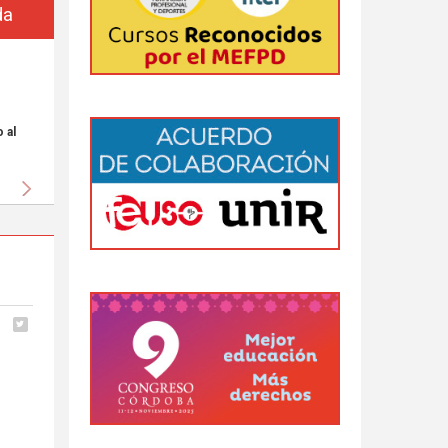
da
 al
Siguiente