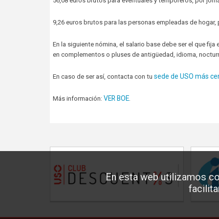
56,08 euros brutos para eventuales y temporeros, por jorna
9,26 euros brutos para las personas empleadas de hogar, 
En la siguiente nómina, el salario base debe ser el que fi
en complementos o pluses de antigüedad, idioma, nocturnid
sede de USO más ce
En caso de ser así, contacta con tu
VER BOE
Más información:
.
En esta web utilizamos co
facilit