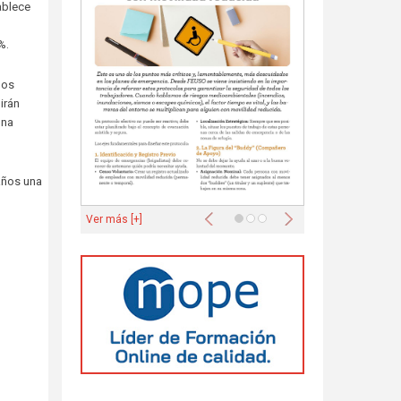
ablece
n
%.
los
irán
una
años una
Anterior
Siguiente
Ver más [+]