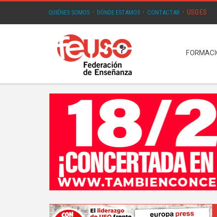
USO.ES
QUIÉNES SOMOS
·
DÓNDE ESTAMOS
·
CONTACTAR
·
FORMAC