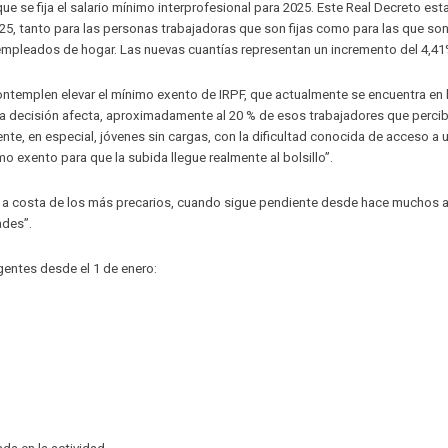
 que se fija el salario mínimo interprofesional para 2025. Este Real Decreto est
2025, tanto para las personas trabajadoras que son fijas como para las que so
empleados de hogar. Las nuevas cuantías representan un incremento del 4,41
ontemplen elevar el mínimo exento de IRPF, que actualmente se encuentra en 
sta decisión afecta, aproximadamente al 20 % de esos trabajadores que percib
nte, en especial, jóvenes sin cargas, con la dificultad conocida de acceso a 
 exento para que la subida llegue realmente al bolsillo”.
ar a costa de los más precarios, cuando sigue pendiente desde hace muchos 
ades”.
igentes desde el 1 de enero: