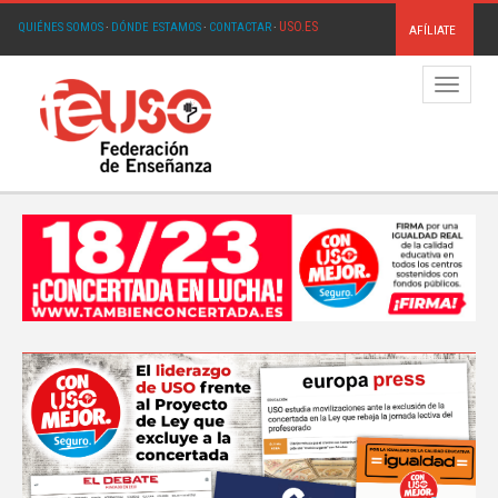
USO.ES
QUIÉNES SOMOS
·
DÓNDE ESTAMOS
·
CONTACTAR
·
AFÍLIATE
Menú