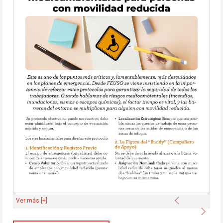
Anterior
Ver más [+]
Sigu