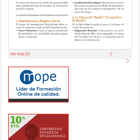
Anterior
Ver más [+]
Sigu