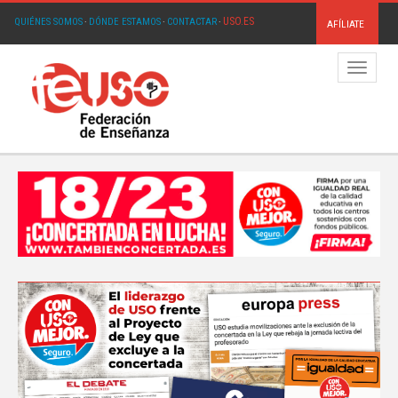
USO.ES
QUIÉNES SOMOS
·
DÓNDE ESTAMOS
·
CONTACTAR
·
AFÍLIATE
Menú