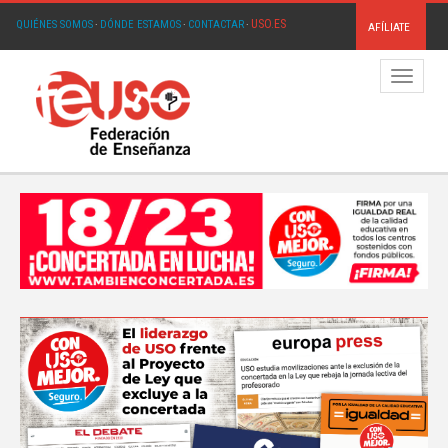
USO.ES
QUIÉNES SOMOS
·
DÓNDE ESTAMOS
·
CONTACTAR
·
AFÍLIATE
Menú