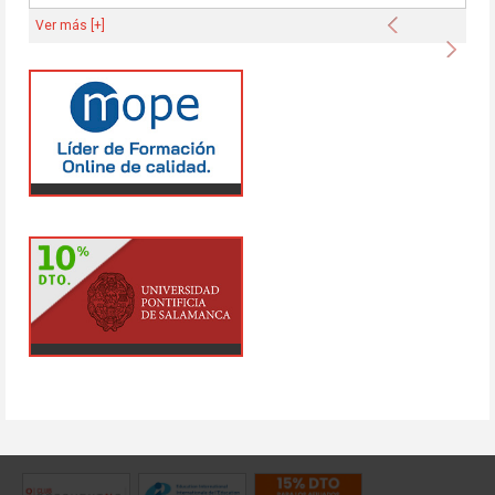
Anterior
Ver más [+]
Sigu