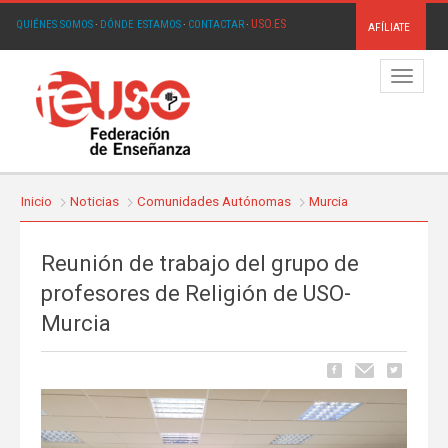
USO.ES
QUIÉNES SOMOS
·
DÓNDE ESTAMOS
·
CONTACTAR
·
AFÍLIATE
Menú
Inicio
Noticias
Comunidades Autónomas
Murcia
Reunión de trabajo del grupo de
profesores de Religión de USO-
Murcia