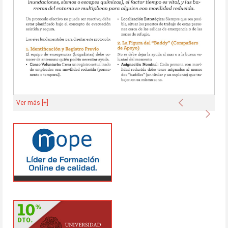
Anterior
Ver más [+]
Sigu