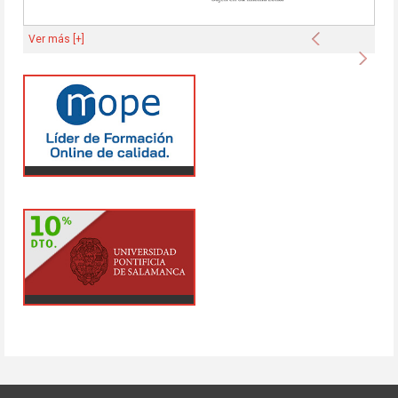
Anterior
Ver más [+]
Sigu