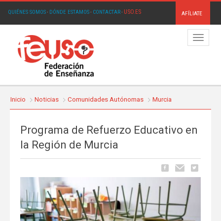
USO.ES
QUIÉNES SOMOS
·
DÓNDE ESTAMOS
·
CONTACTAR
·
AFÍLIATE
Menú
Inicio
Noticias
Comunidades Autónomas
Murcia
Programa de Refuerzo Educativo en
la Región de Murcia