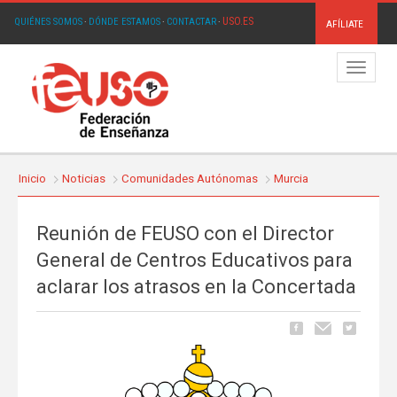
USO.ES
QUIÉNES SOMOS
·
DÓNDE ESTAMOS
·
CONTACTAR
·
AFÍLIATE
Menú
Inicio
Noticias
Comunidades Autónomas
Murcia
Reunión de FEUSO con el Director
General de Centros Educativos para
aclarar los atrasos en la Concertada