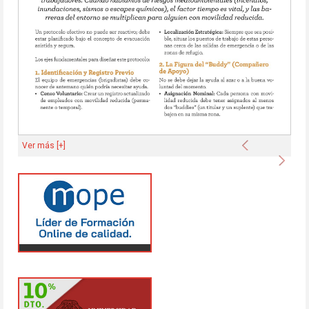
Anterior
Ver más [+]
Sigu