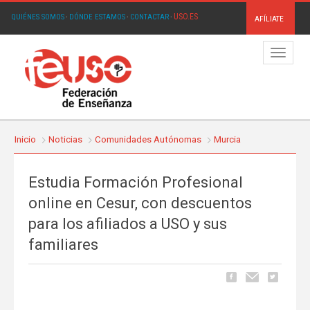
USO.ES
QUIÉNES SOMOS
·
DÓNDE ESTAMOS
·
CONTACTAR
·
AFÍLIATE
Menú
Inicio
Noticias
Comunidades Autónomas
Murcia
Estudia Formación Profesional
online en Cesur, con descuentos
para los afiliados a USO y sus
familiares