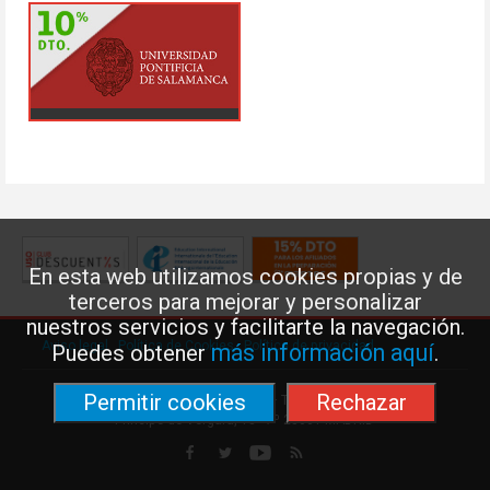
En esta web utilizamos cookies propias y de
terceros para mejorar y personalizar
nuestros servicios y facilitarte la navegación.
Aviso legal
·
Política de Cookies
·
Política de privacidad
más información aquí
Puedes obtener
.
Permitir cookies
Rechazar
Federación de Enseñanza de USO · Teléfono: 91 577 41 13 ·
Príncipe de Vergara, 13 · 7º 28001 MADRID