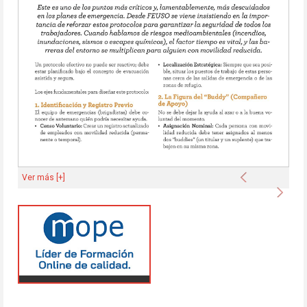
Anterior
Ver más [+]
Sigu