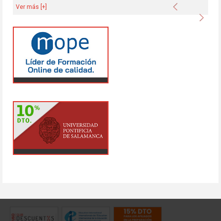
Anterior
Ver más [+]
Sigu