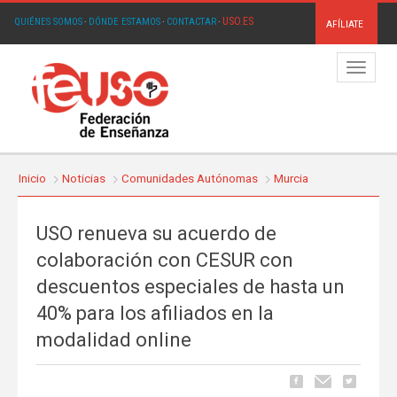
USO.ES
QUIÉNES SOMOS
·
DÓNDE ESTAMOS
·
CONTACTAR
·
AFÍLIATE
Menú
Inicio
Noticias
Comunidades Autónomas
Murcia
USO renueva su acuerdo de
colaboración con CESUR con
descuentos especiales de hasta un
40% para los afiliados en la
modalidad online