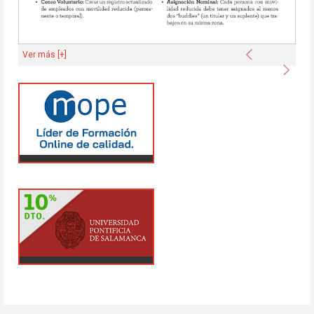
Anterior
Ver más [+]
Sigu