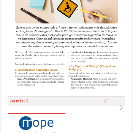
Anterior
Ver más [+]
Sigu