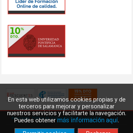
En esta web utilizamos cookies propias y de
terceros para mejorar y personalizar
nuestros servicios y facilitarte la navegación.
Aviso legal
·
Política de Cookies
·
Política de privacidad
más información aquí
Puedes obtener
.