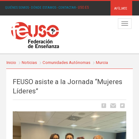
USO.ES
QUIÉNES SOMOS
·
DÓNDE ESTAMOS
·
CONTACTAR
·
AFÍLIATE
Menú
Inicio
Noticias
Comunidades Autónomas
Murcia
FEUSO asiste a la Jornada “Mujeres
Líderes”