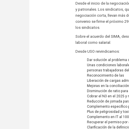
Desde el inicio de la negociac
y patronales. Los sindicatos, q
negociación corta, llevan más de
convenio se firme el próximo 29
los sindicatos.
Sobre el acuerdo del SIMA, des
laboral como salarial.
Desde USO reivindicamos:
Dar solución al problema d
Unas condiciones laborales
personas trabajadoras del
Reconocimiento de las
Liberación de cargas admi
Mejoras en la conciliació
Disminución de ratio para
Cobrar el N3 en el 2025 y
Reducción de jornada para
Complemento específico p
Plus de peligrosidad y tox
Complemento en IT al 100
Recuperar el permiso por
Clarificación de la defini