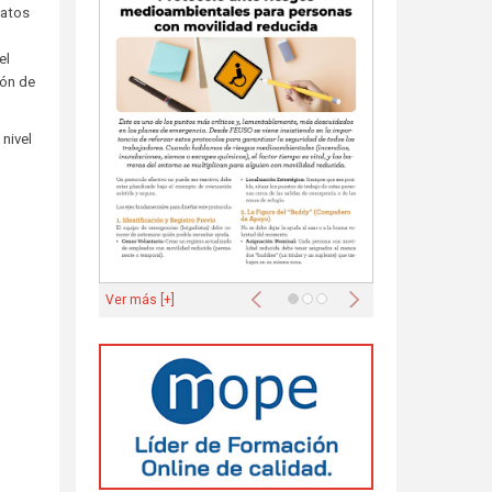
catos
el
ión de
nivel
Anterior
Siguiente
Ver más [+]