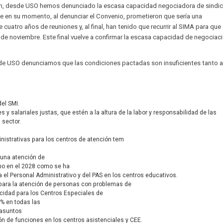
ión, desde USO hemos denunciado la escasa capacidad negociadora de sindi
ue en su momento, al denunciar el Convenio, prometieron que sería una
 cuatro años de reuniones y, al final, han tenido que recurrir al SIMA para que 
 de noviembre. Este final vuelve a confirmar la escasa capacidad de negociac
de USO denunciamos que las condiciones pactadas son insuficientes tanto a 
el SMI.
 y salariales justas, que estén a la altura de la labor y responsabilidad de las
 sector.
nistrativas para los centros de atención tem
n
 una atención de
 no en el 2028 como se ha
 el Personal Administrativo y del PAS en los centros educativos.
ara la atención de personas con problemas de
icidad para los Centros Especiales de
% en todas las
 asuntos
ción de funciones en los centros asistenciales y CEE.