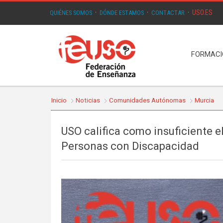
USO.ES
QUIÉNES SOMOS
·
DÓNDE ESTAMOS
·
CONTACTAR
·
FORMAC
Inicio
Noticias
Comunidades Autónomas
Murcia
USO califica como insuficiente 
Personas con Discapacidad