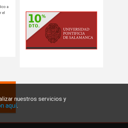
lico a
 el
lizar nuestros servicios y
n aquí
.