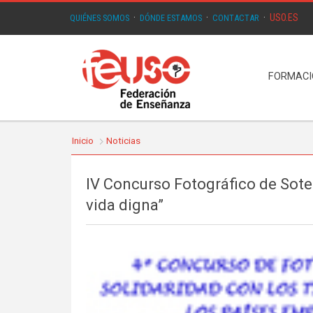
USO.ES
QUIÉNES SOMOS
·
DÓNDE ESTAMOS
·
CONTACTAR
·
FORMAC
Inicio
Noticias
IV Concurso Fotográfico de Sote
vida digna”