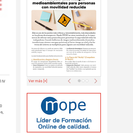
Anterior
Siguiente
Ver más [+]
 IV
00
os,