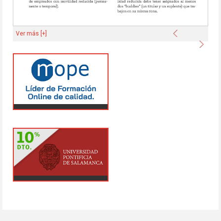
Anterior
Ver más [+]
Sigu