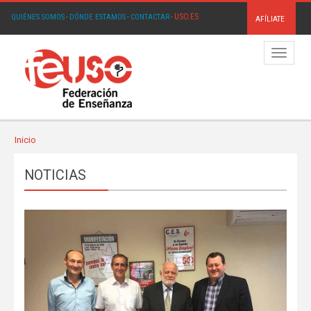
USO.ES
QUIÉNES SOMOS
·
DÓNDE ESTAMOS
·
CONTACTAR
·
AFÍLIATE
Menú
Inicio
NOTICIAS