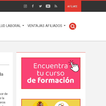
AFÍLIATE
LUD LABORAL
VENTAJAS AFILIADOS
da
sor de
e la
eros