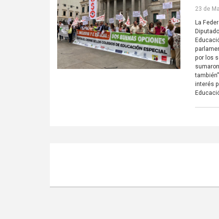
23 de Ma
La Feder
Diputado
Educació
parlamen
por los 
sumaron 
también”
interés 
Educació