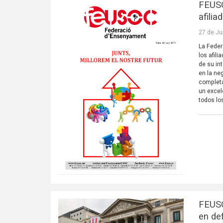
FEUSO
afilia
27 de Ju
La Feder
los afil
de su in
en la ne
completa
un excel
todos lo
FEUSO
en de