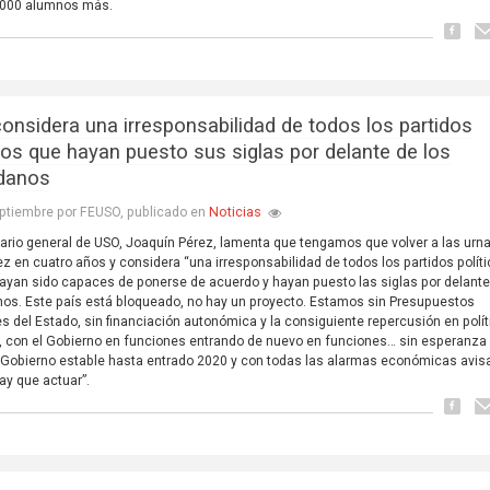
.000 alumnos más.
onsidera una irresponsabilidad de todos los partidos
icos que hayan puesto sus siglas por delante de los
danos
Noticias
ptiembre por FEUSO, publicado en
tario general de USO, Joaquín Pérez, lamenta que tengamos que volver a las urn
ez en cuatro años y considera “una irresponsabilidad de todos los partidos polít
ayan sido capaces de ponerse de acuerdo y hayan puesto las siglas por delante
os. Este país está bloqueado, no hay un proyecto. Estamos sin Presupuestos
s del Estado, sin financiación autonómica y la consiguiente repercusión en polí
, con el Gobierno en funciones entrando de nuevo en funciones… sin esperanza
 Gobierno estable hasta entrado 2020 y con todas las alarmas económicas avi
ay que actuar”.