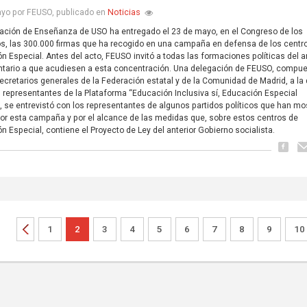
Noticias
yo por FEUSO, publicado en
ación de Enseñanza de USO ha entregado el 23 de mayo, en el Congreso de los
s, las 300.000 firmas que ha recogido en una campaña en defensa de los centr
n Especial. Antes del acto, FEUSO invitó a todas las formaciones políticas del a
tario a que acudiesen a esta concentración. Una delegación de FEUSO, compu
secretarios generales de la Federación estatal y de la Comunidad de Madrid, a la
representantes de la Plataforma “Educación Inclusiva sí, Educación Especial
, se entrevistó con los representantes de algunos partidos políticos que han m
por esta campaña y por el alcance de las medidas que, sobre estos centros de
n Especial, contiene el Proyecto de Ley del anterior Gobierno socialista.
1
2
3
4
5
6
7
8
9
10