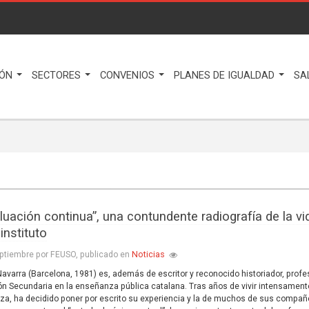
IÓN
SECTORES
CONVENIOS
PLANES DE IGUALDAD
SA
luación continua”, una contundente radiografía de la vi
instituto
Noticias
ptiembre por FEUSO, publicado en
avarra (Barcelona, 1981) es, además de escritor y reconocido historiador, profe
n Secundaria en la enseñanza pública catalana. Tras años de vivir intensament
a, ha decidido poner por escrito su experiencia y la de muchos de sus compañ