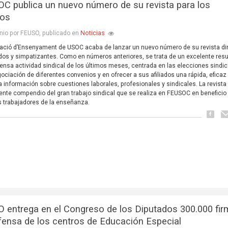
C publica un nuevo número de su revista para los
dos
Noticias
nio por FEUSO, publicado en
ació d’Ensenyament de USOC acaba de lanzar un nuevo número de su revista dir
iados y simpatizantes. Como en números anteriores, se trata de un excelente re
tensa actividad sindical de los últimos meses, centrada en las elecciones sindic
gociación de diferentes convenios y en ofrecer a sus afiliados una rápida, eficaz
 información sobre cuestiones laborales, profesionales y sindicales. La revista
ente compendio del gran trabajo sindical que se realiza en FEUSOC en beneficio
s trabajadores de la enseñanza.
 entrega en el Congreso de los Diputados 300.000 fi
fensa de los centros de Educación Especial