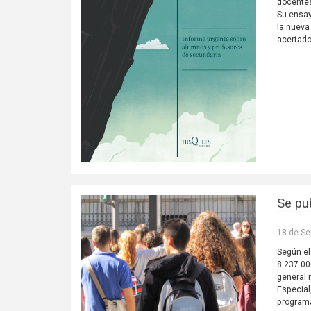
docentes
Su ensay
la nueva
acertado
Se pu
18 de Se
Según e
8.237.00
general 
Especial
programa