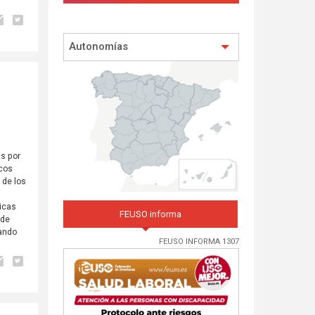
Autonomías
as por
icos
 de los
ticas
FEUSO informa
 de
sando
FEUSO INFORMA 1307