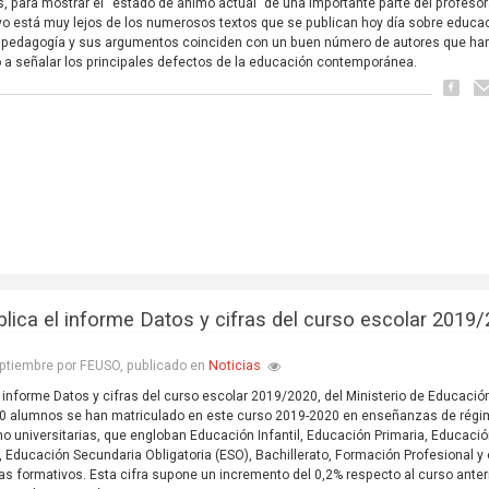
, para mostrar el “estado de ánimo actual” de una importante parte del profeso
o está muy lejos de los numerosos textos que se publican hoy día sobre educa
 pedagogía y sus argumentos coinciden con un buen número de autores que ha
 a señalar los principales defectos de la educación contemporánea.
blica el informe Datos y cifras del curso escolar 2019
Noticias
ptiembre por FEUSO, publicado en
l informe Datos y cifras del curso escolar 2019/2020, del Ministerio de Educación
0 alumnos se han matriculado en este curso 2019-2020 en enseñanzas de rég
no universitarias, que engloban Educación Infantil, Educación Primaria, Educacio
, Educación Secundaria Obligatoria (ESO), Bachillerato, Formación Profesional y 
s formativos. Esta cifra supone un incremento del 0,2% respecto al curso anteri