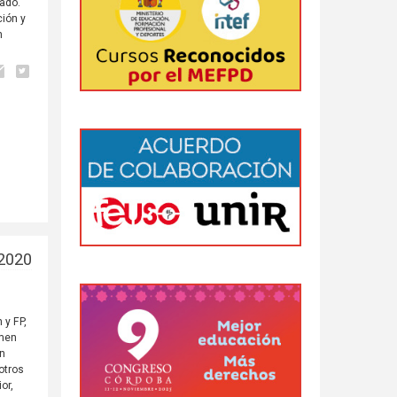
rado.
ción y
n
/2020
 y FP,
imen
́n
otros
or,