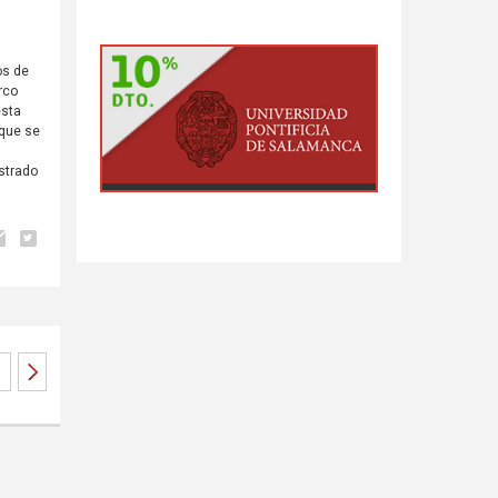
os de
rco
esta
 que se
ostrado