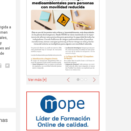
igida a
sumen
ales,
 y
 es así
 de
Anterior
Siguiente
Ver más [+]
rmas