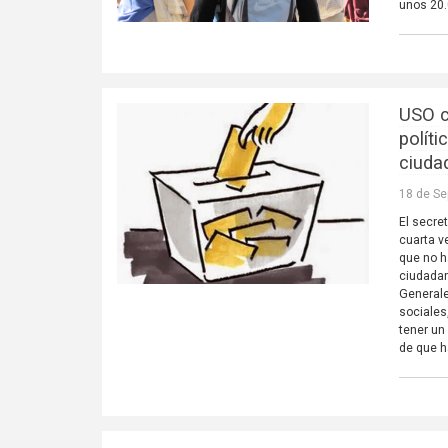
unos 20
USO c
polít
ciuda
18 de Se
El secre
cuarta v
que no h
ciudadan
Generale
sociales
tener un
de que h