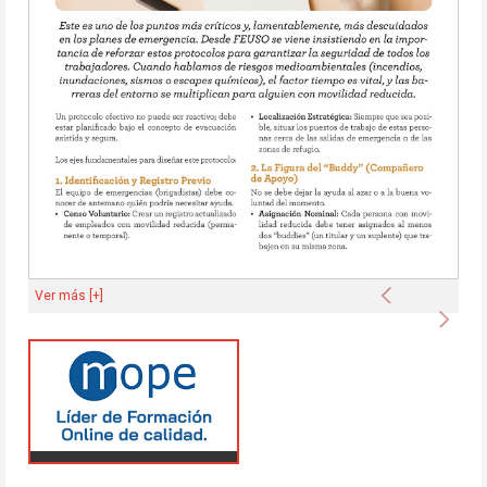
Anterior
Ver más [+]
Sigu