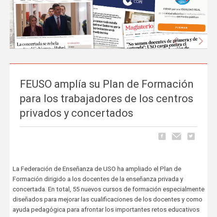
Anterior
Sigu
FEUSO amplía su Plan de Formación
La prensa nacional se hace eco del liderazgo
para los trabajadores de los centros
de FEUSO frente al Proyecto de Ley que
privados y concertados
excluye a la concertada
Carrusel
06 de Mayo, publicado en
La tramitación del Proyecto de Ley de reducción de la jornada
lectiva del profesorado ha comenzado a ocupar espacio en los
La Federación de Enseñanza de USO ha ampliado el Plan de
principales medios de comunicación nacionales.
FEUSO ha sido el
Formación dirigido a los docentes de la enseñanza privada y
primer sindicato en dar un paso al frente
para denunciar...
concertada. En total, 55 nuevos cursos de formación especialmente
diseñados para mejorar las cualificaciones de los docentes y como
ayuda pedagógica para afrontar los importantes retos educativos