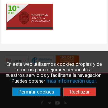
En esta web utilizamos cookies propias y de
terceros para mejorar y personalizar
nuestros servicios y facilitarte la navegación.
Aviso legal
·
Política de Cookies
·
Política de privacidad
más información aquí
Puedes obtener
.
Permitir cookies
Rechazar
Federación de Enseñanza de USO · Teléfono: 91 577 41 13 ·
Príncipe de Vergara, 13 · 7º 28001 MADRID