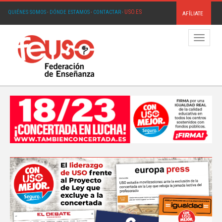
USO.ES
QUIÉNES SOMOS
·
DÓNDE ESTAMOS
·
CONTACTAR
·
AFÍLIATE
Menú