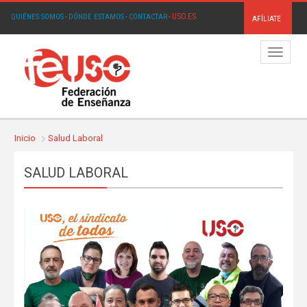
USO.ES
QUIÉNES SOMOS
·
DÓNDE ESTAMOS
·
CONTACTAR
·
AFÍLIATE
Menú
Inicio
Salud Laboral
SALUD LABORAL