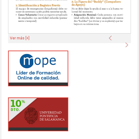
Anterior
Ver más [+]
Sigu