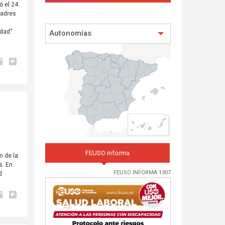
ó el 24
padres
dad”.
Autonomías
FEUSO informa
n de la
s. En
FEUSO INFORMA 1307
d