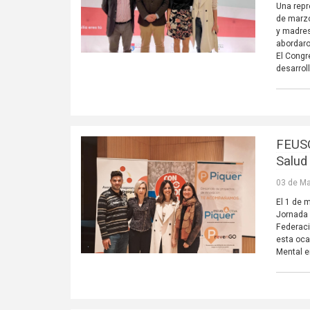
Una repr
de marzo
y madres
abordaro
El Congr
desarrol
FEUSO
Salud
03 de Ma
El 1 de 
Jornada 
Federaci
esta oca
Mental e