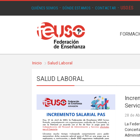
USO.ES
QUIÉNES SOMOS
·
DÓNDE ESTAMOS
·
CONTACTAR
·
FORMAC
Inicio
Salud Laboral
SALUD LABORAL
Incre
Servi
28 de Ab
La Feder
Concerta
Administ