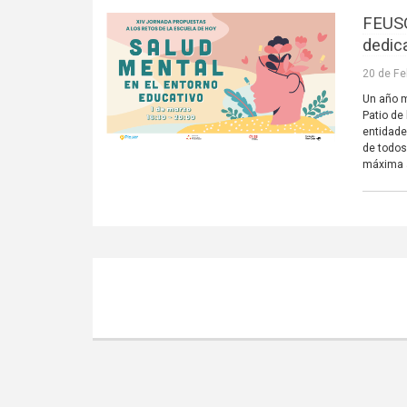
FEUSO
dedic
20 de Fe
Un año m
Patio de
entidade
de todos
máxima a