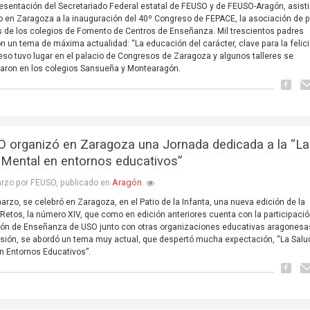
esentación del Secretariado Federal estatal de FEUSO y de FEUSO-Aragón, asisti
 en Zaragoza a la inauguración del 40º Congreso de FEPACE, la asociación de 
 de los colegios de Fomento de Centros de Enseñanza. Mil trescientos padres
n un tema de máxima actualidad: “La educación del carácter, clave para la felici
eso tuvo lugar en el palacio de Congresos de Zaragoza y algunos talleres se
laron en los colegios Sansueña y Montearagón.
 organizó en Zaragoza una Jornada dedicada a la “La
 Mental en entornos educativos”
Aragón
rzo por FEUSO, publicado en
marzo, se celebró en Zaragoza, en el Patio de la Infanta, una nueva edición de la
Retos, la número XIV, que como en edición anteriores cuenta con la participació
ón de Enseñanza de USO junto con otras organizaciones educativas aragonesa
sión, se abordó un tema muy actual, que despertó mucha expectación, “La Salu
n Entornos Educativos”.