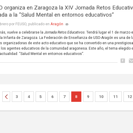
 organiza en Zaragoza la XIV Jornada Retos Educati
ada a la “Salud Mental en entornos educativos”
Aragón
brero por FEUSO, publicado en
ás, vuelve a celebrarse la
Jornada Retos Educativos
. Tendrá lugar el 1 de marzo e
 la Infanta de Zaragoza. La Federación de Enseñanza de USO-Aragón es una de l
s organizadoras de este acto educativo que se ha convertido en una prestigiosa
 los agentes educativos de la comunidad aragonesa. Este año, el tema elegido 
ctualidad: “Salud Mental en entornos educativos”.
3
4
5
6
7
8
9
10
11
12