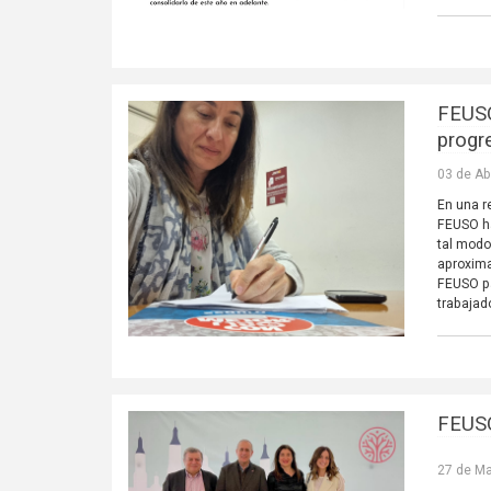
FEUSO
progr
03 de Ab
En una r
FEUSO ha
tal modo
aproxima
FEUSO pa
trabajad
FEUSO
27 de Ma