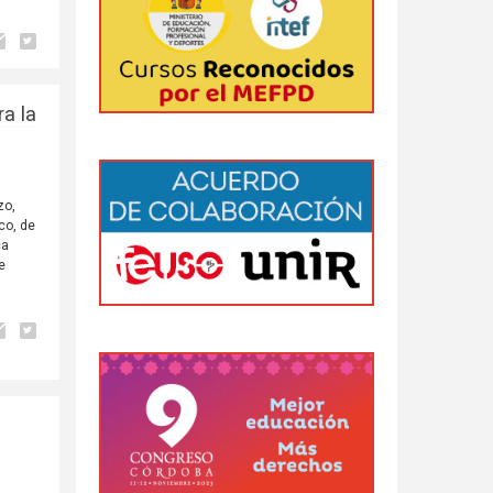
a la
zo,
co, de
ca
e