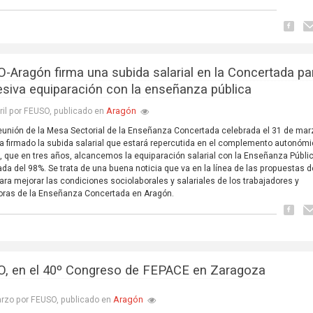
-Aragón firma una subida salarial en la Concertada par
esiva equiparación con la enseñanza pública
Aragón
ril por FEUSO, publicado en
eunión de la Mesa Sectorial de la Enseñanza Concertada celebrada el 31 de mar
 firmado la subida salarial que estará repercutida en el complemento autonómi
, que en tres años, alcancemos la equiparación salarial con la Enseñanza Públi
da del 98%. Se trata de una buena noticia que va en la línea de las propuestas d
ra mejorar las condiciones sociolaborales y salariales de los trabajadores y
oras de la Enseñanza Concertada en Aragón.
, en el 40º Congreso de FEPACE en Zaragoza
Aragón
rzo por FEUSO, publicado en