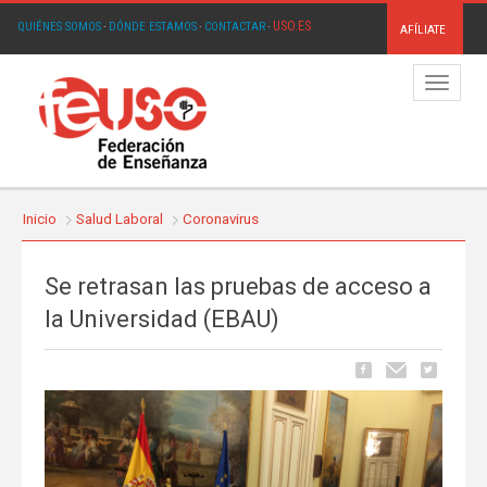
USO.ES
QUIÉNES SOMOS
·
DÓNDE ESTAMOS
·
CONTACTAR
·
AFÍLIATE
Menú
Inicio
Salud Laboral
Coronavirus
Se retrasan las pruebas de acceso a
la Universidad (EBAU)