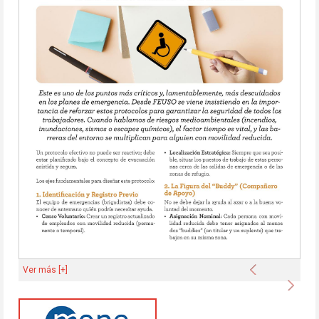
Anterior
Ver más [+]
Sigu