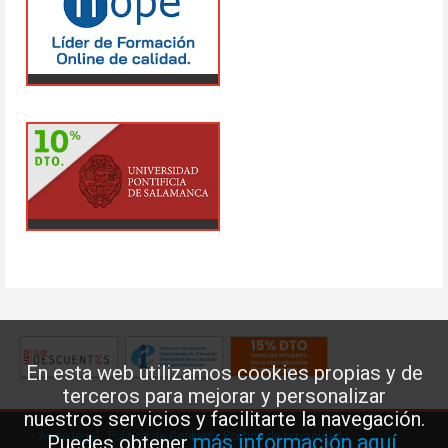
En esta web utilizamos cookies propias y de
terceros para mejorar y personalizar
nuestros servicios y facilitarte la navegación.
Aviso legal
·
Política de Cookies
·
Política de privacidad
más información aquí
Puedes obtener
.