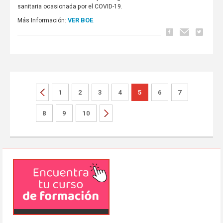
sanitaria ocasionada por el COVID-19.
VER BOE
.
Más Información:
1
2
3
4
5
6
7
8
9
10