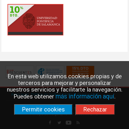
En esta web utilizamos cookies propias y de
terceros para mejorar y personalizar
nuestros servicios y facilitarte la navegación.
Aviso legal
·
Política de Cookies
·
Política de privacidad
más información aquí
Puedes obtener
.
Permitir cookies
Rechazar
Federación de Enseñanza de USO · Teléfono: 91 577 41 13 ·
Príncipe de Vergara, 13 · 7º 28001 MADRID