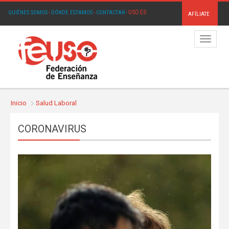
USO.ES
QUIÉNES SOMOS
·
DÓNDE ESTAMOS
·
CONTACTAR
·
AFÍLIATE
Menú
Inicio
Salud Laboral
CORONAVIRUS