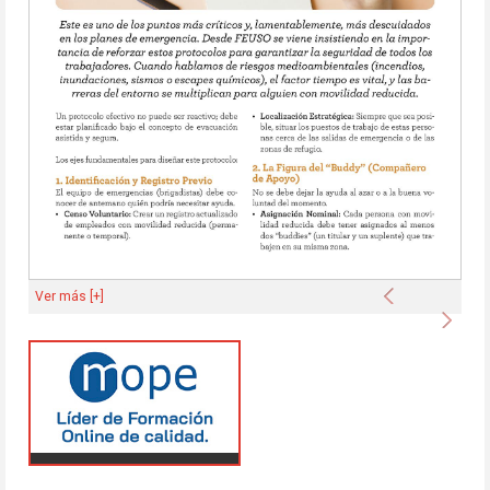
Anterior
Ver más [+]
Sigu