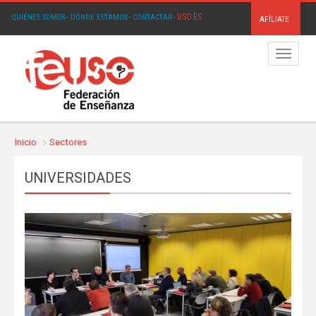
USO.ES
QUIÉNES SOMOS
·
DÓNDE ESTAMOS
·
CONTACTAR
·
AFÍLIATE
Menú
Inicio
Sectores
UNIVERSIDADES