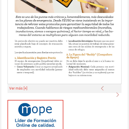
Anterior
Ver más [+]
Sigu