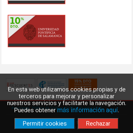
En esta web utilizamos cookies propias y de
terceros para mejorar y personalizar
nuestros servicios y facilitarte la navegación.
Aviso legal
·
Política de Cookies
·
Política de privacidad
más información aquí
Puedes obtener
.
Permitir cookies
Rechazar
Federación de Enseñanza de USO · Teléfono: 91 577 41 13 ·
Príncipe de Vergara, 13 · 7º 28001 MADRID