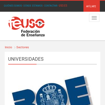
USO.ES
QUIÉNES SOMOS
·
DÓNDE ESTAMOS
·
CONTACTAR
·
AFÍLIATE
Menú
Inicio
Sectores
UNIVERSIDADES