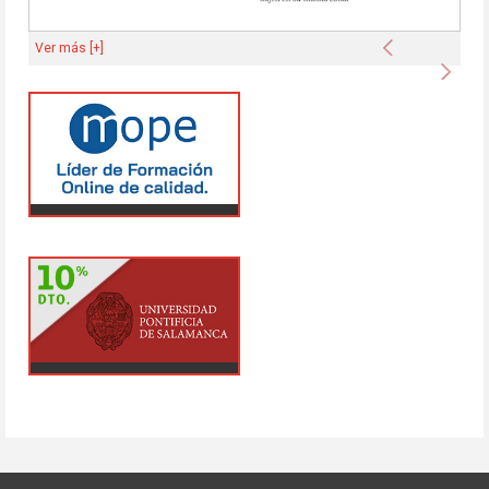
Anterior
Ver más [+]
Sigu