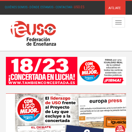
USO.ES
QUIÉNES SOMOS
·
DÓNDE ESTAMOS
·
CONTACTAR
·
AFÍLIATE
Menú