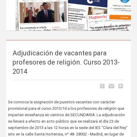
Anterior
Sigu
Adjudicación de vacantes para
La prensa nacional se hace eco del liderazgo
profesores de religión. Curso 2013-
de FEUSO frente al Proyecto de Ley que
2014
excluye a la concertada
Carrusel
06 de Mayo, publicado en
La tramitación del Proyecto de Ley de reducción de la jornada
Se convoca la asignación de puestos vacantes con carácter
lectiva del profesorado ha comenzado a ocupar espacio en los
principales medios de comunicación nacionales.
FEUSO ha sido el
provisional para el curso 2013/14 a los profesores de religión que
primer sindicato en dar un paso al frente
para denunciar...
imparten enseñanza en centros de SECUNDARIA. La adjudicación
se llevará a efecto en acto público que se realizará el día 23 de
septiembre de 2013 a las 12 horas en la sede del IES “Clara del Rey”
sito en la calle Santa Hortensia, nº 48- 28002 - Madrid, en lugar de