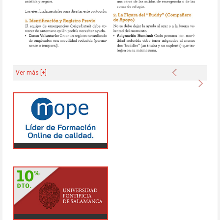
Anterior
Ver más [+]
Sigu