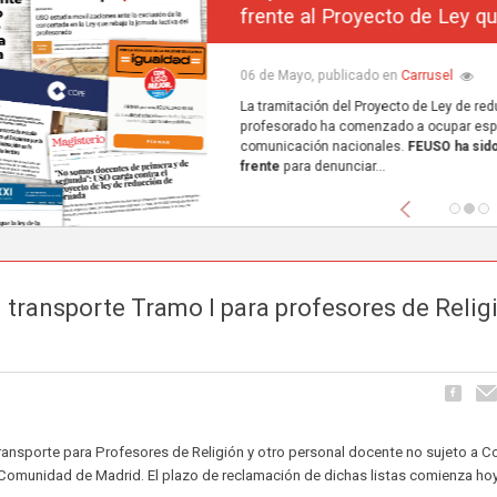
frente al Proyecto de Ley que excluye a la concerta
Carrusel
06 de Mayo, publicado en
La tramitación del Proyecto de Ley de reducción de la jornada lectiva del
profesorado ha comenzado a ocupar espacio en los principales medios de
comunicación nacionales.
FEUSO ha sido el primer sindicato en dar un paso
frente
para denunciar...
Anterior
l transporte Tramo I para profesores de Relig
 transporte para Profesores de Religión y otro personal docente no sujeto a C
la Comunidad de Madrid. El plazo de reclamación de dichas listas comienza hoy