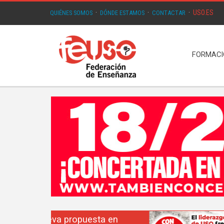
USO.ES
QUIÉNES SOMOS
·
DÓNDE ESTAMOS
·
CONTACTAR
·
FORMAC