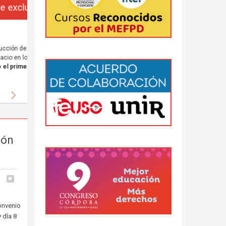
da
 al
Siguiente
ión
onvenio
 día 8