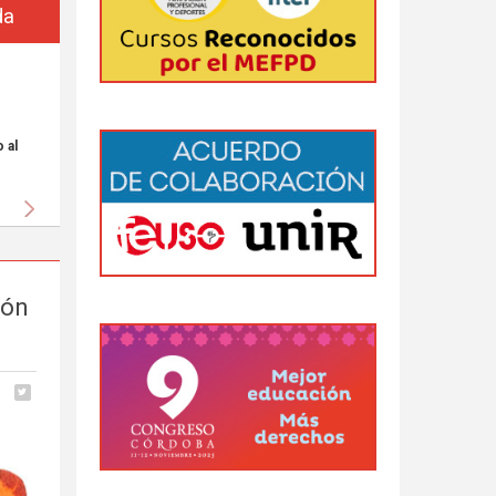
da
 al
Siguiente
ión