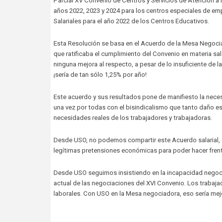
Parcial XV Convenio de Centros y Servicios de Atención a 
años 2022, 2023 y 2024 para los centros especiales de empl
Salariales para el año 2022 de los Centros Educativos.
Esta Resolución se basa en el Acuerdo de la Mesa Negociad
que ratificaba el cumplimiento del Convenio en materia sal
ninguna mejora al respecto, a pesar de lo insuficiente de 
¡sería de tan sólo 1,25% por año!
Este acuerdo y sus resultados pone de manifiesto la nec
una vez por todas con el bisindicalismo que tanto daño es
necesidades reales de los trabajadores y trabajadoras.
Desde USO, no podemos compartir este Acuerdo salarial, qu
legítimas pretensiones económicas para poder hacer frent
Desde USO seguimos insistiendo en la incapacidad negoci
actual de las negociaciones del XVI Convenio. Los trabaj
laborales. Con USO en la Mesa negociadora, eso sería mejo