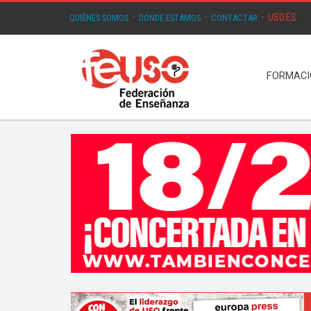
USO.ES
QUIÉNES SOMOS
·
DÓNDE ESTAMOS
·
CONTACTAR
·
FORMAC