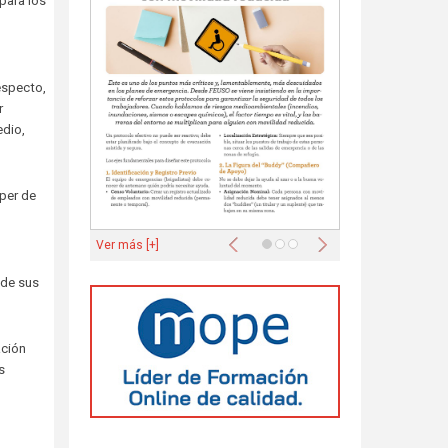
para los
especto,
r
edio,
per de
Anterior
Siguiente
Ver más [+]
 de sus
ación
s