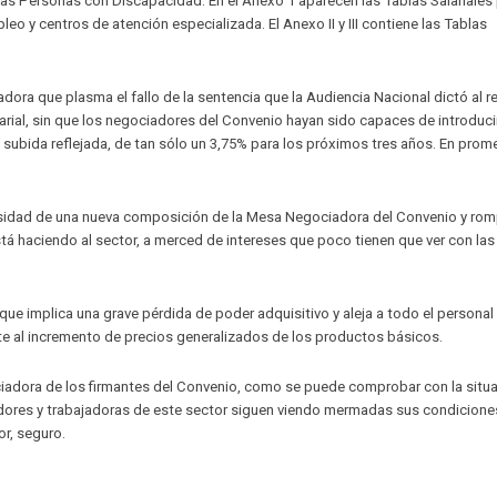
las Personas con Discapacidad. En el Anexo 1 aparecen las Tablas Salariales 
eo y centros de atención especializada. El Anexo II y III contiene las Tablas
ora que plasma el fallo de la sentencia que la Audiencia Nacional dictó al r
arial, sin que los negociadores del Convenio hayan sido capaces de introduci
la subida reflejada, de tan sólo un 3,75% para los próximos tres años. En prom
esidad de una nueva composición de la Mesa Negociadora del Convenio y rom
tá haciendo al sector, a merced de intereses que poco tienen que ver con las
e implica una grave pérdida de poder adquisitivo y aleja a todo el personal
e al incremento de precios generalizados de los productos básicos.
adora de los firmantes del Convenio, como se puede comprobar con la situ
adores y trabajadoras de este sector siguen viendo mermadas sus condicione
r, seguro.