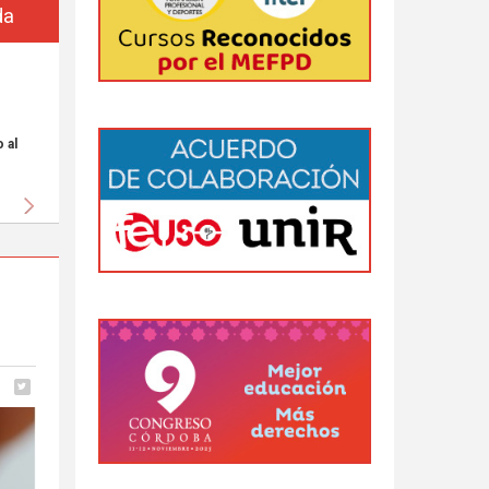
da
 al
Siguiente