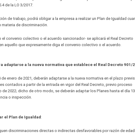
.4 de la LO 3/2017.
cción de trabajo, podrá obligar a la empresa a realizar un Plan de Igualdad cu
 materia de discriminación.
 el convenio colectivo o el acuerdo sancionador- se aplicará el Real Decreto
o en aquello que expresamente diga el convenio colectivo o el acuerdo.
ara adaptarse a la nueva normativa que establece el Real Decreto 901/
4 de enero de 2021, deberán adaptarse a la nueva normativa en el plazo previs
s contados a partir de la entrada en vigor del Real Decreto, previo proceso
ro de 2022; dicho de otro modo, se deberán adaptar los Planes hasta el día 1
uncia o inspección.
ar el Plan de Igualdad
:
iquen discriminaciones directas o indirectas desfavorables por razón de edad