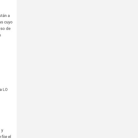
stán a
as cuyo
aso de
s
la LO
 y
fije el