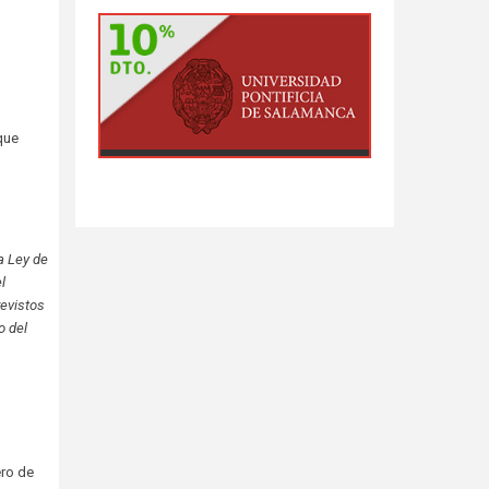
que
a Ley de
l
revistos
o del
ero de