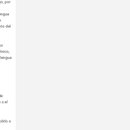
o, por
lengua
o
nto del
or
tnico,
y lengua
de
 o el
lirlo o