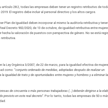
 artículo 28.2, todas las empresas deben tener un registro retributivo de tod
19. El registro debe incluir al personal directivo y los altos cargos.
 Plan de Igualdad deben incorporar al mismo la auditoría retributiva y tener
 Real Decreto 902/2020, de 13 de octubre, de igualdad retributiva entre mujere
ener hecha la valoración de puestos con perspectiva de género. No se está reg
retributiva.
 la Ley Orgánica 3/2007, de 22 de marzo, para la igualdad efectiva de mujere
ldad como: “
conjunto ordenado de medidas, adoptadas después de realizar un
 la igualdad de trato y de oportunidades entre mujeres y hombres y a eliminar la
resas de cincuenta o más personas trabajadoras (…) deberán dirigirse a la ela
do previsto en este real decreto”.
Por lo tanto, todas las empresas de 50 o má
ldad.