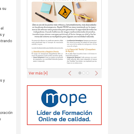
a su
 el
s y
istrando
Anterior
Siguiente
Ver más [+]
s y
boración
s