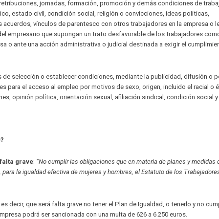
retribuciones, jornadas, formación, promoción y demás condiciones de trabaj
ico, estado civil, condición social, religión o convicciones, ideas políticas,
us acuerdos, vínculos de parentesco con otros trabajadores en la empresa o 
 del empresario que supongan un trato desfavorable de los trabajadores com
 o ante una acción administrativa o judicial destinada a exigir el cumplimie
s de selección o establecer condiciones, mediante la publicidad, difusión o p
s para el acceso al empleo por motivos de sexo, origen, incluido el racial o é
es, opinión política, orientación sexual, afiliación sindical, condición social 
e?
falta grave
:
“No cumplir las obligaciones que en materia de planes y medidas 
para la igualdad efectiva de mujeres y hombres, el Estatuto de los Trabajadores
, es decir, que será falta grave no tener el Plan de Igualdad, o tenerlo y no cump
 empresa podrá ser sancionada con una multa de 626 a 6.250 euros.