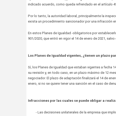
indicado acuerdo, como queda refrendado en el artículo 45
Por lo tanto, la autoridad laboral, principalmente la inspe
exista un procedimiento sancionador por una infracción en
En estos Planes de Igualdad -obligatorios por establecerlo
901/2020, que entró en vigor el 14 de enero de 2021, salv
Los Planes de Igualdad vigentes, ¿tienen un plazo p
Sí, los Planes de Igualdad que estaban vigentes a fecha 1
su revisión y, en todo caso, en un plazo máximo de 12 mese
negociador. El plazo de adaptación finalizará el 14 de ene
enero, si no se quiere tener una sanción en el caso de den
Infracciones por las cuales se puede obligar a realiz
- Las decisiones unilaterales de la empresa que impl