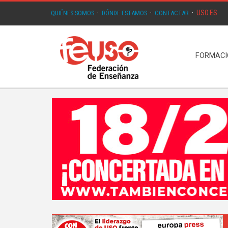
USO.ES
QUIÉNES SOMOS
·
DÓNDE ESTAMOS
·
CONTACTAR
·
FORMAC