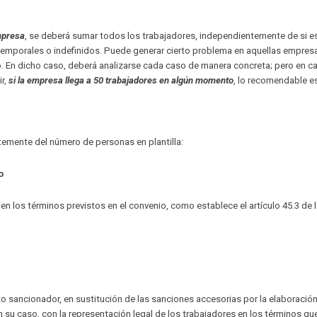
mpresa
, se deberá sumar todos los trabajadores, independientemente de si e
 temporales o indefinidos. Puede generar cierto problema en aquellas empres
. En dicho caso, deberá analizarse cada caso de manera concreta; pero en c
ir,
si la empresa llega a 50 trabajadores en algún momento
, lo recomendable e
temente del número de personas en plantilla:
o
en los términos previstos en el convenio, como establece el artículo 45.3 de 
l
o sancionador, en sustitución de las sanciones accesorias por la elaboración
 su caso, con la representación legal de los trabajadores en los términos que 