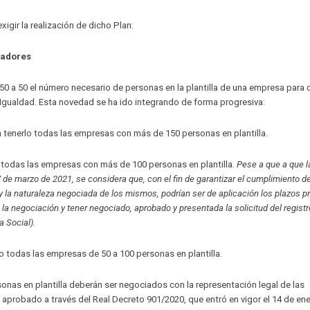
igir la realización de dicho Plan:
jadores
250 a 50 el número necesario de personas en la plantilla de una empresa para 
e Igualdad. Esta novedad se ha ido integrando de forma progresiva:
 tenerlo todas las empresas con más de 150 personas en plantilla.
o todas las empresas con más de 100 personas en plantilla.
Pese a que a que l
 de marzo de 2021, se considera que, con el fin de garantizar el cumplimiento de
 y la naturaleza negociada de los mismos, podrían ser de aplicación los plazos p
o la negociación y tener negociado, aprobado y presentada la solicitud del registr
a Social).
lo todas las empresas de 50 a 100 personas en plantilla.
onas en plantilla deberán ser negociados con la representación legal de las
aprobado a través del Real Decreto 901/2020, que entró en vigor el 14 de en