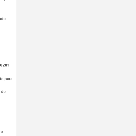
ando
2020?
to para
3 de
 o